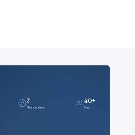
7
40+
Nos centres
Ans