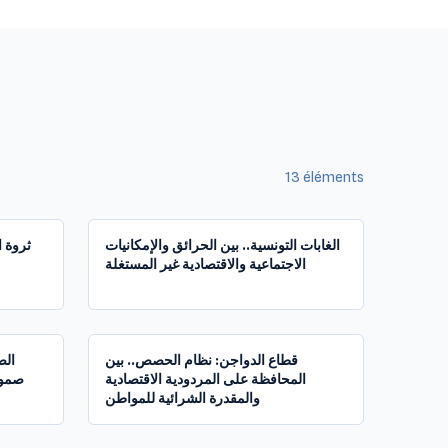
13
éléments
1:22:07
1:28:04
الغابات التونسية.. بين الحرائق والإمكانيات
ثروة ا
الاجتماعية والاقتصادية غير المستغلة
1:31:19
1:34:26
قطاع الدواجن: نظام الحصص.. بين
الص
المحافظة على المردودية الاقتصادية
صمود
والمقدرة الشرائية للمواطن
1:57:09
1:38:43