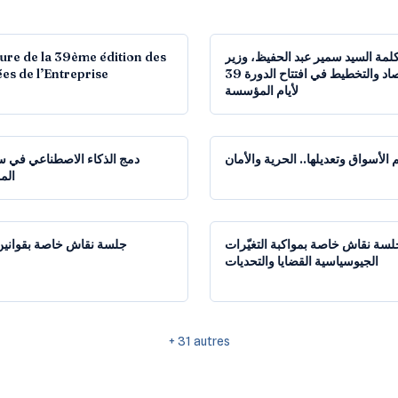
24:08
ture de la 39ème édition des
لمة السيد سمير عبد الحفيظ، وزير
es de l’Entreprise
الاقتصاد والتخطيط في افتتاح الدورة 39
لأيام المؤسسة
1:31:31
 الأسواق وتعديلها.. الحرية والأمان
دمج الذكاء الاصطناعي في 
الم
1:38:39
لسة نقاش خاصة بمواكبة التغيّرات
جلسة نقاش خاصة بقوانين
الجيوسياسية القضايا والتحديات
+
31
autres