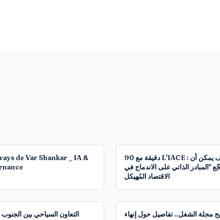
14:14
ays de Var Shankar _ IA &
90 دقيقة مع L’IACE : كيف يمكن أن
rnance
ّع "المبادر الذاتي على الاندماج في
الاقتصاد المُهيكل
1:08:43
يح مجلة الشغل.. تفاصيل حول إنهاء
التعاون السياحي بين الجنوب 