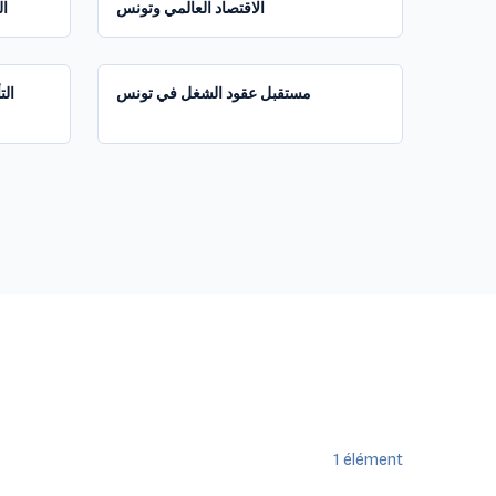
الاقتصاد العالمي وتونس
ال
1:24:44
1:53:38
مستقبل عقود الشغل في تونس
الت
1
élément