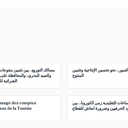
1:32:40
لتمور.. نحو تحسين الإنتاجية وتثمين
مسالك التوزيع.. بين تثمين منتوجات
المنتوج
والصيد البحري، والمحافظة على 
الشرائية ل
1:19:59
asage des comptes
ناعات التقليدية زمن الكورونا.. بين
aux de la Tunisie
 الحرفيين وضرورة انعاش للقطاع
1:59:21