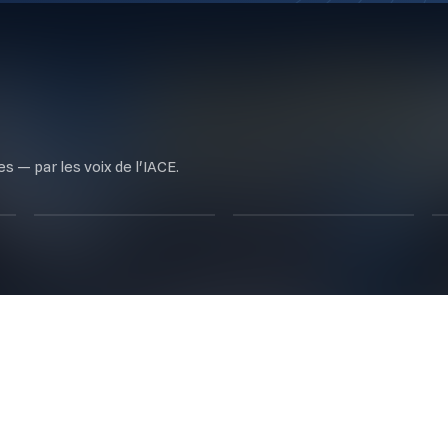
 — par les voix de l'IACE.
LeadersEco
للتأريخ
48
ÉPISODES
9
ÉPISODES