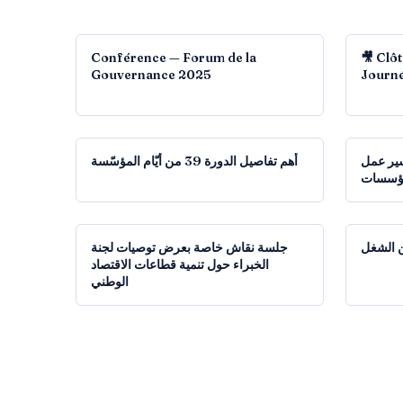
01:22:00
Conférence — Forum de la
🎥 Clô
Gouvernance 2025
Journé
27:30
سير عمل
أهم تفاصيل الدورة 39 من أيّام المؤسّسة
ؤسسات
1:10:16
 الشغل
جلسة نقاش خاصة بعرض توصيات لجنة
الخبراء حول تنمية قطاعات الاقتصاد
الوطني