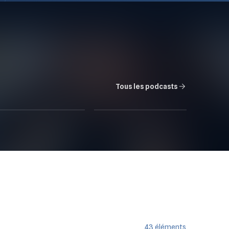
Tous les podcasts
تعرفشي؟
L'Interview / IACE
5
ÉPISODES
1
ÉPISODE
43
éléments