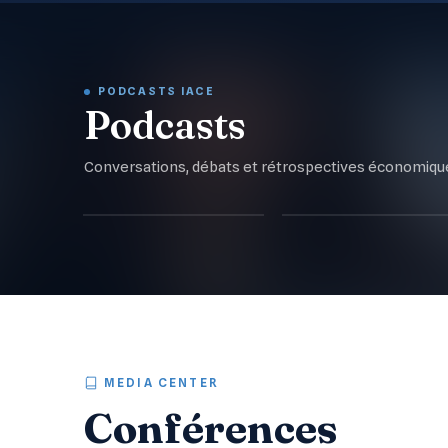
PODCASTS IACE
Podcasts
Conversations, débats et rétrospectives économiques
بودكاست ناقشني
بودكاست "إقن3ني"
20
ÉPISODES
30
ÉPISODES
MEDIA CENTER
Conférences