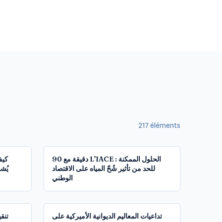
217
éléments
1:37:34
1:27:28
90 دقيقة مع L’IACE : الحلول الممكنة
للحد من تأثير شُحّ المياه على الاقتصاد
يُشج
الوطني
2:01:51
1:44:55
تداعيات المعاليم الديوانية الأميركية على
تنق