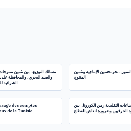
1:32:40
لتمور.. نحو تحسين الإنتاجية وتثمين
مسالك التوزيع.. بين تثمين منتوجات
المنتوج
والصيد البحري، والمحافظة على 
الشرائية ل
1:19:59
asage des comptes
ناعات التقليدية زمن الكورونا.. بين
aux de la Tunisie
 الحرفيين وضرورة انعاش للقطاع
1:59:21