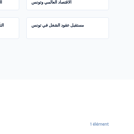
الاقتصاد العالمي وتونس
ال
1:24:44
1:53:38
مستقبل عقود الشغل في تونس
الت
1
élément