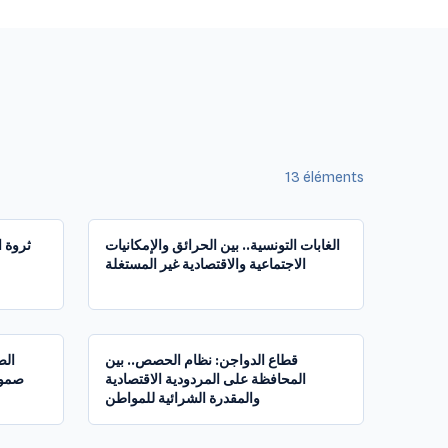
13
éléments
1:22:07
1:28:04
الغابات التونسية.. بين الحرائق والإمكانيات
ثروة ا
الاجتماعية والاقتصادية غير المستغلة
1:31:19
1:34:26
قطاع الدواجن: نظام الحصص.. بين
الص
المحافظة على المردودية الاقتصادية
صمود
والمقدرة الشرائية للمواطن
1:57:09
1:38:43