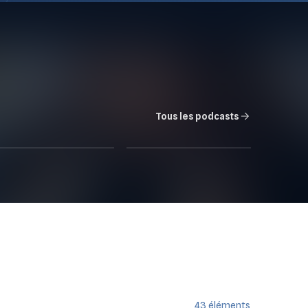
Tous les podcasts
تعرفشي؟
L'Interview / IACE
5
ÉPISODES
1
ÉPISODE
43
éléments