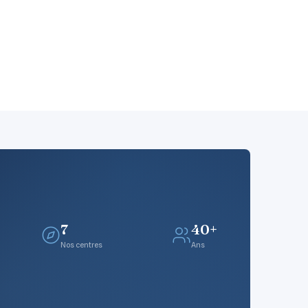
7
40+
Nos centres
Ans