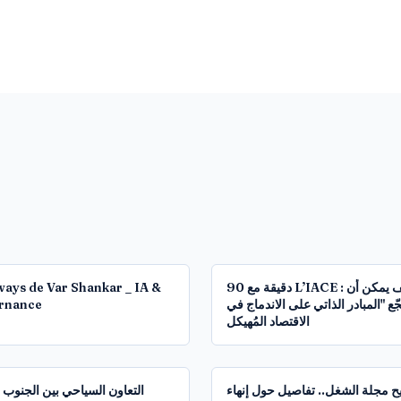
14:14
ays de Var Shankar _ IA &
90 دقيقة مع L’IACE : كيف يمكن أن
rnance
ّع "المبادر الذاتي على الاندماج في
الاقتصاد المُهيكل
1:08:43
يح مجلة الشغل.. تفاصيل حول إنهاء
التعاون السياحي بين الجنوب 