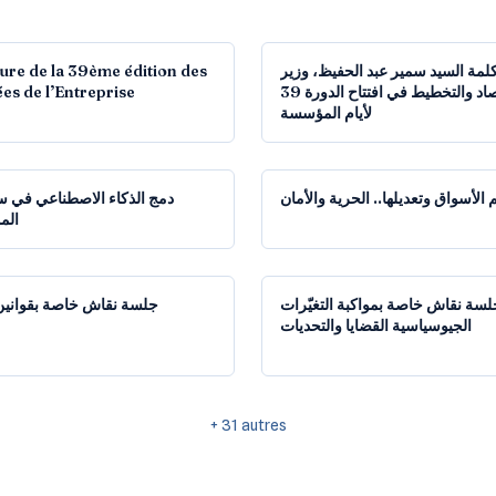
24:08
ture de la 39ème édition des
لمة السيد سمير عبد الحفيظ، وزير
es de l’Entreprise
الاقتصاد والتخطيط في افتتاح الدورة 39
لأيام المؤسسة
1:31:31
 الأسواق وتعديلها.. الحرية والأمان
دمج الذكاء الاصطناعي في 
الم
1:38:39
لسة نقاش خاصة بمواكبة التغيّرات
جلسة نقاش خاصة بقوانين
الجيوسياسية القضايا والتحديات
+
31
autres