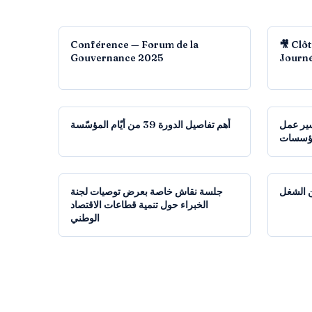
01:22:00
Conférence — Forum de la
🎥 Clô
Gouvernance 2025
Journé
27:30
سير عمل
أهم تفاصيل الدورة 39 من أيّام المؤسّسة
ؤسسات
1:10:16
 الشغل
جلسة نقاش خاصة بعرض توصيات لجنة
الخبراء حول تنمية قطاعات الاقتصاد
الوطني