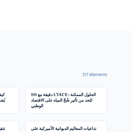
217
éléments
1:37:34
1:27:28
90 دقيقة مع L’IACE : الحلول الممكنة
للحد من تأثير شُحّ المياه على الاقتصاد
يُشج
الوطني
2:01:51
1:44:55
تداعيات المعاليم الديوانية الأميركية على
تنق