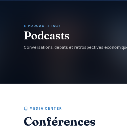
PODCASTS IACE
Podcasts
Conversations, débats et rétrospectives économiques
بودكاست ناقشني
بودكاست "إقن3ني"
20
ÉPISODES
30
ÉPISODES
MEDIA CENTER
Conférences