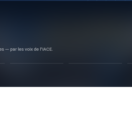
 — par les voix de l'IACE.
LeadersEco
للتأريخ
48
ÉPISODES
9
ÉPISODES