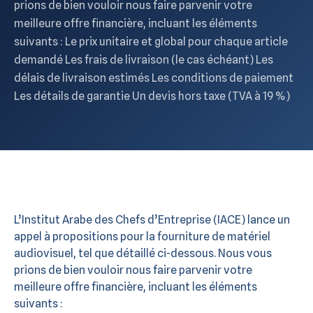
prions de bien vouloir nous faire parvenir votre
meilleure offre financière, incluant les éléments
suivants : Le prix unitaire et global pour chaque article
demandé Les frais de livraison (le cas échéant) Les
délais de livraison estimés Les conditions de paiement
Les détails de garantie Un devis hors taxe (TVA à 19 %)
L’Institut Arabe des Chefs d’Entreprise (IACE) lance un
appel à propositions pour la fourniture de matériel
audiovisuel, tel que détaillé ci-dessous. Nous vous
prions de bien vouloir nous faire parvenir votre
meilleure offre financière, incluant les éléments
suivants :