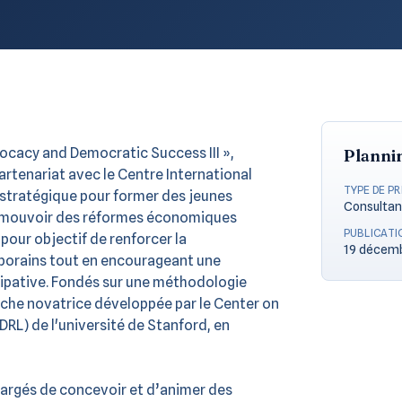
ocacy and Democratic Success III »,
Planni
partenariat avec le Centre International
TYPE DE P
ve stratégique pour former des jeunes
Consultan
promouvoir des réformes économiques
PUBLICATI
pour objectif de renforcer la
19 décem
orains tout en encourageant une
cipative. Fondés sur une méthodologie
roche novatrice développée par le Center on
L) de l'université de Stanford, en
argés de concevoir et d’animer des