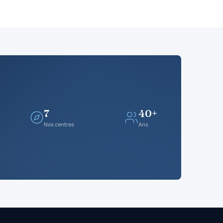
7
40+
Nos centres
Ans