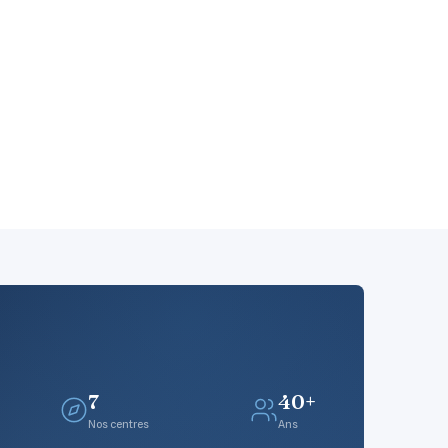
7
40+
Nos centres
Ans