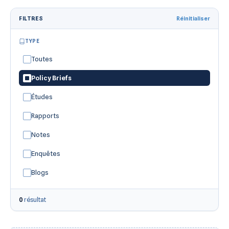
FILTRES
Réinitialiser
TYPE
Toutes
Policy Briefs
Études
Rapports
Notes
Enquêtes
Blogs
0
résultat