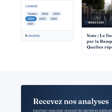
ANNÉE
Toutes
2026
2025
2024
2023
2022
MARS 2024
2021
Note | Le f
5
résultats
par la Banq
Quelles rép
l’économie 
Recevez nos analyses
Inscrivez-vous pour recevoir les dernières publicat